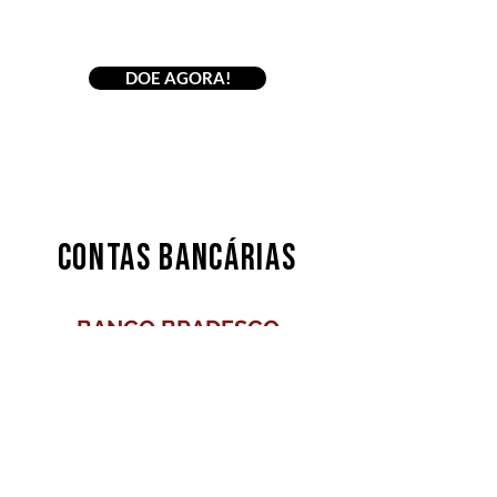
DOE AGORA!
CONTAS BANCÁRIAS
BANCO BRADESCO
AGÊNCIA
1480
CONTA CORRENTE
226-7
CNPJ
21.947.519
/0001-51
Associação
Fraternidade São João Paulo II