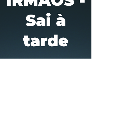
IRMÃOS -
Sai à
tarde
Horário e local
01 de mar. de 2024, 13:00 BRT – 03 de
mar. de 2024, 21:30 BRT
Santuário Mãe dos Aflitos, R. Aristeu
Dias Leme - Vila Gea, São Paulo - SP,
04685-000, Brasil